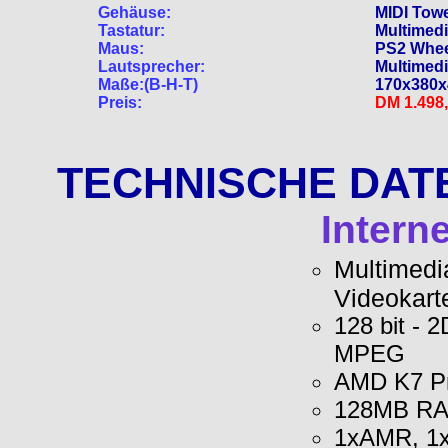
Gehäuse:
MIDI Towe
Tastatur:
Multimedi
Maus:
PS2 Whe
Lautsprecher:
Multimed
Maße:(B-H-T)
170x380
Preis:
DM 1.498
TECHNISCHE DATEN
Intern
Multimedi
Videokart
128 bit - 
MPEG
AMD K7 Pr
128MB RAM
1xAMR, 1x