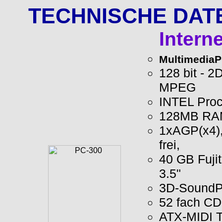
TECHNISCHE DATEN
Intern
MultimediaP
128 bit - 
MPEG
INTEL Proc
128MB RAM 
1xAGP(x4),
frei,
40 GB Fuji
3.5"
3D-SoundP
52 fach C
ATX-MIDI T