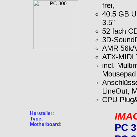
frei,
40.5 GB U
3.5"
52 fach 
3D-SoundP
AMR 56k/
ATX-MIDI T
incl. Mult
Mousepad 
Anschlüsse 
LineOut, M
CPU Plug&
Hersteller:
IMA
Type:
Motherboard:
PC 3