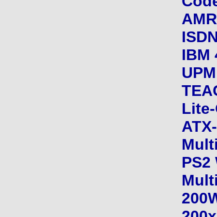
Cod
AMR 
ISDN
IBM 
UPM
TEAC
Lite
ATX-
Mult
PS2
Mult
200
200