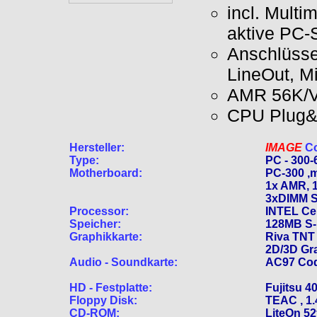
incl. Mult
aktive PC
Anschlüsse 
LineOut, M
AMR 56K/
CPU Plug&P
Hersteller:
IMAGE
C
Type:
PC - 300-
Motherboard:
PC-300 ,
1x AMR, 1
3xDIMM St
Processor:
INTEL Ce
Speicher:
128MB S-
Graphikkarte:
Riva TNT 
2D/3D Gr
Audio - Soundkarte:
AC97 Code
HD - Festplatte:
Fujitsu 4
Floppy Disk:
TEAC , 1.
CD-ROM:
LiteOn 5