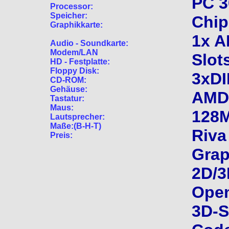
PC 3
Processor:
Speicher:
Chip
Graphikkarte:
1x A
Audio - Soundkarte:
Modem/LAN
Slots
HD - Festplatte:
Floppy Disk:
3xDI
CD-ROM:
Gehäuse:
AMD
Tastatur:
Maus:
128M
Lautsprecher:
Maße:(B-H-T)
Riva
Preis:
Grap
2D/3
Ope
3D-S